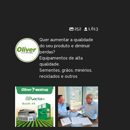
oliverame
252
1,613
ricadosul
Quer aumentar a qualidade
do seu produto e diminuir
perdas?
Equipamentos de alta
qualidade.
Sementes, grãos, minérios,
reciclados e outros
oliveramericadosul
oliveramericadosul
Aug 6
Jul 8