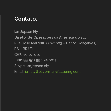
Contato:
Ian Jepsen Ely
Diretor de Operações da América do Sul
Rua: Jose Martelli, 330/1003 – Bento Gonçalves,
RS – BRAZIL
CEP: 95707-010
Cell: +55 (51) 99988-0015
Skype: ian.jepsen.ely
Email:
ian.ely@olivermanufacturing.
com